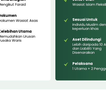
Mengikut Faraid
Wasiat Islam Fleksi
Dokumen
Sesuai Untuk
Dokumen Wasiat Asas
Individu Muslim de
keperluan khas
Kelebihan Utama
Memudahkan Urusan
Aset Dilindungi
Pusaka Waris
Lebih daripada 10 
dan Liabiliti Yang
Disenaraikan
Pelaksana
1 Utama + 2 Pengg