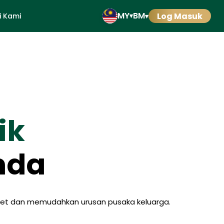
MY
BM
Log Masuk
 Kami
▾
▾
ik
nda
aset dan memudahkan urusan pusaka keluarga.