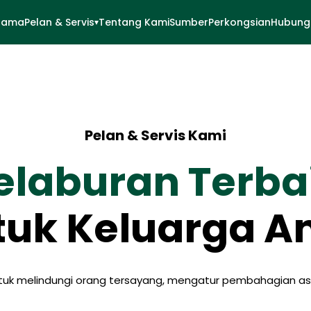
tama
Pelan & Servis
Tentang Kami
Sumber
Perkongsian
Hubungi
▾
Pelan & Servis Kami
elaburan Terba
tuk Keluarga A
untuk melindungi orang tersayang, mengatur pembahagian 