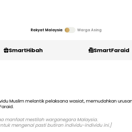
Rakyat Malaysia
Warga Asing
SmartHibah
SmartFaraid
vidu Muslim melantik pelaksana wasiat, memudahkan urus
Faraid.
ima manfaat mestilah warganegara Malaysia.
uk mengenal pasti butiran individu-individu ini.]