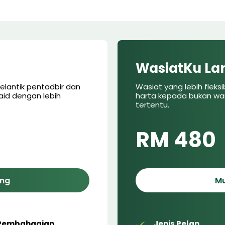
WasiatKu La
elantik pentadbir dan
Wasiat yang lebih fleks
aid dengan lebih
harta kepada bukan wari
tertentu.
RM 480
ang
Mu
Pembahagian
Jenis Pelan